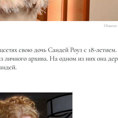
Николь
сетях свою дочь Сандей Роуз с 18-летием.
з личного архива. На одном из них она де
андей.