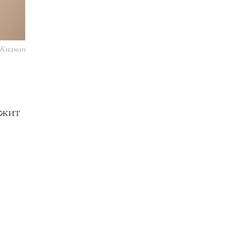
 Кидман
ржит