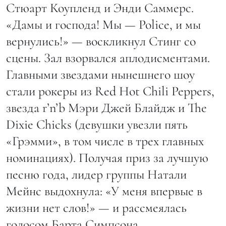
Стюарт Коупленд и Энди Саммерс.
«Дамы и господа! Мы — Police, и мы
вернулись!» — воскликнул Стинг со
сцены. Зал взорвался аплодисментами.
Главными звездами нынешнего шоу
стали рокеры из Red Hot Chili Peppers,
звезда r’n’b Мэри Джей Блайдж и The
Dixie Chicks (девушки увезли пять
«Грэмми», в том числе в трех главных
номинациях). Получая приз за лучшую
песню года, лидер группы Натали
Мейнс выдохнула: «У меня впервые в
жизни нет слов!» — и рассмеялась
голосом Барта Симпсона.