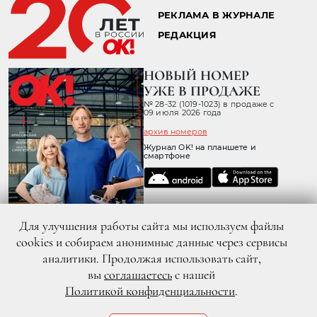
РЕКЛАМА В ЖУРНАЛЕ
РЕДАКЦИЯ
НОВЫЙ НОМЕР
УЖЕ В ПРОДАЖЕ
№ 28-32 (1019-1023) в продаже с
09 июля 2026 года
архив номеров
Журнал OK! на планшете и
смартфоне
Для улучшения работы сайта мы используем файлы
cookies и собираем анонимные данные через сервисы
аналитики. Продолжая использовать сайт,
вы
соглашаетесь
с нашей
Политикой конфиденциальности
.
© 2026 ООО «ХИТ ТВ» Все права защищены. 16+
Политика конфиденциальности