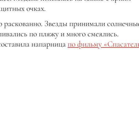
щитных очках.
но раскованно. Звезды принимали солнечны
ливались по пляжу и много смеялись.
оставила напарница
по фильму «Спасател