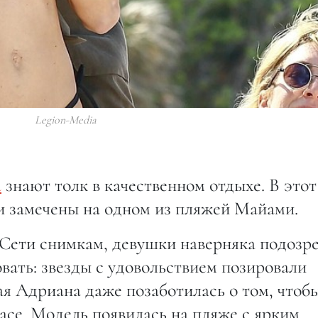
Legion-Media
а
знают толк в качественном отдыхе. В этот
и замечены на одном из пляжей Майами.
Сети снимкам, девушки наверняка подозр
овать: звезды с удовольствием позировали
я Адриана даже позаботилась о том, чтоб
расе. Модель появилась на пляже с ярким