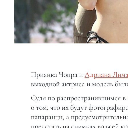
Приянка Чопра и
Адриана Лим
выходной актриса и модель был
Судя по распространившимся в 
о том, что их будут фотографир
папарацци, а предусмотрительна
предстать на снимках во всей к