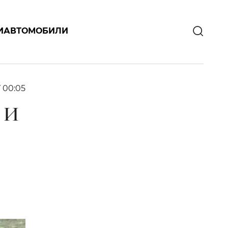
И
АВТОМОБИЛИ
7 00:05
 И