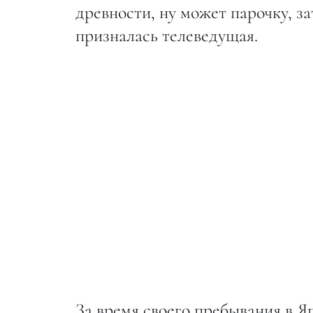
древности, ну может парочку, з
призналась телеведущая.
За время своего пребывания в Я