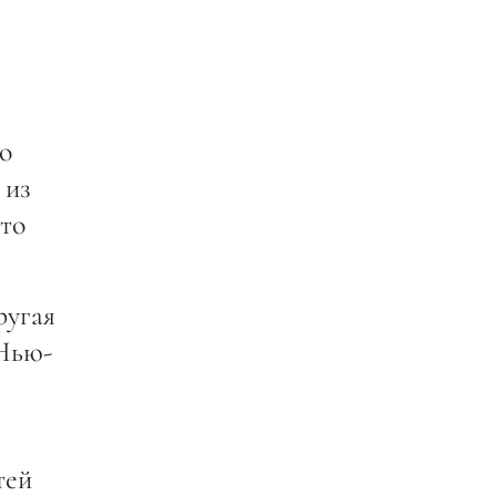
о
 из
что
ругая
 Нью-
тей