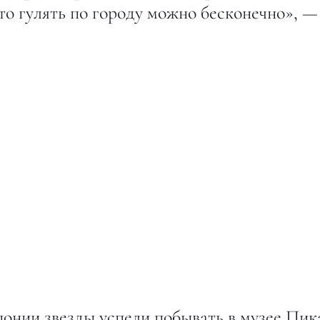
ато гулять по городу можно бесконечно», —
понии звезды успели побывать в музее Пик