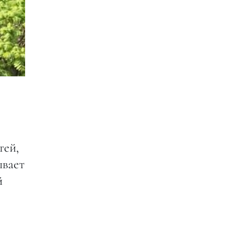
тей,
ывает
й