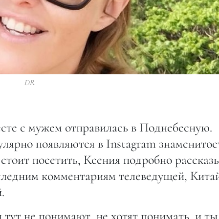
DR
есте с мужем отправилась в Поднебесную.
лярно появляются в Instagram знаменитос
о стоит посетить, Ксения подробно рассказ
оследним комментариям телеведущей, Кита
.
 тут не понимают, не хотят понимать, и ты