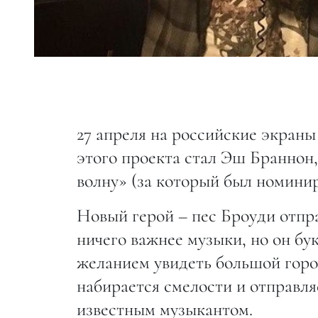
27 апреля на российские экран
этого проекта стал Эш Браннон
волну» (за который был номинир
Новый герой – пес Броуди отпра
ничего важнее музыки, но он бу
желанием увидеть большой город
набирается смелости и отправля
известным музыкантом.