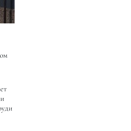
ром
нет
 и
оуди