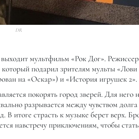
DR
ы выходит мультфильм «Рок Дог». Режиссе
, который подарил зрителям мульты «Лови
ован на «Оскар») и «История игрушек 2».
вляется покорять город зверей. Для него 
квально разрывается между чувством долга
. В итоге страсть к музыке берет верх. Бр
ется навстречу приключениям, чтобы стать