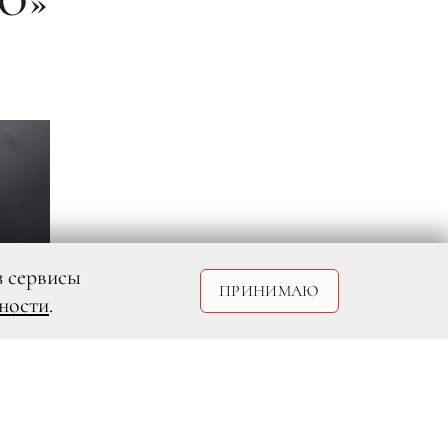
О»
и
з сервисы
ПРИНИМАЮ
ности
.