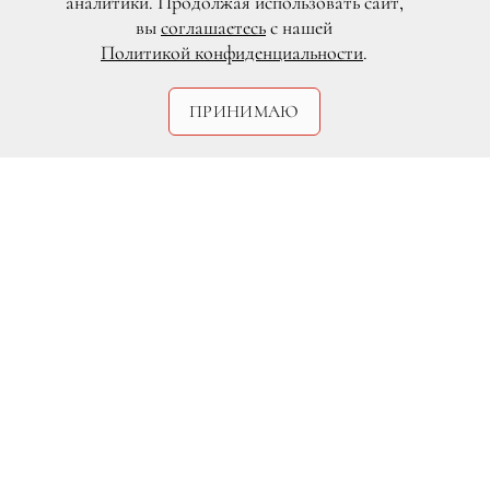
аналитики. Продолжая использовать сайт,
вы
соглашаетесь
с нашей
Политикой конфиденциальности
.
ПРИНИМАЮ
Legion-Media
Фильм
Андрея Звягинцева
снова
оказался в центре внимания. На этот
раз бороться за почетный приз будет
картина «Нелюбовь». Она попала в
основной конкурс Каннского
кинофестиваля, который стартует 17
мая.