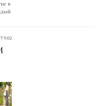
ие в
аждый
7 11:02
М