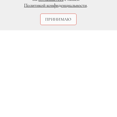
Политикой конфиденциальности
.
ПРИНИМАЮ
DR
20-летний британец Хайден Кросс,
сменивший ранее пол с женского на
мужской, готовится стать отцом.
Молодой человек находится на 4 месяце
беременности. Парень не скрывает свое
интересное положение, а наоборот с
гордостью заявляет о том, что является
первым в своей стране беременным