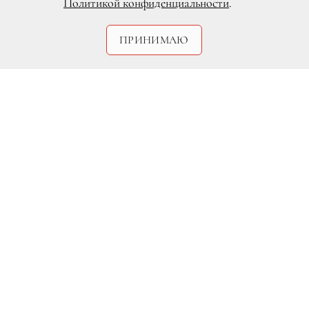
Политикой конфиденциальности
.
ПРИНИМАЮ
Legion-Media.ru
Несмотря на то, что между Мэрайей
Кэри и Ником Кэнноном хорошие
дружеские отношения — они вместе
справляют праздники и регулярно
встречаются ради своих 5-летних
близнецов Мороккана и Монро —
некоторые вещи все-таки они до
последнего держат в тайне друг от