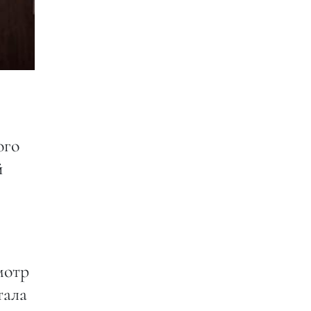
ого
й
мотр
тала