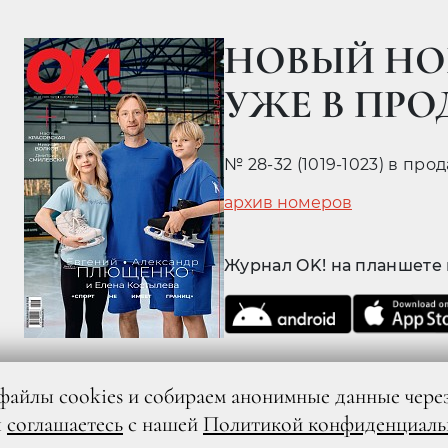
НОВЫЙ НО
УЖЕ В ПР
№ 28-32 (1019-1023) в про
архив номеров
Журнал OK! на планшете
файлы cookies и собираем анонимные данные чере
ы
соглашаетесь
с нашей
Политикой конфиденциаль