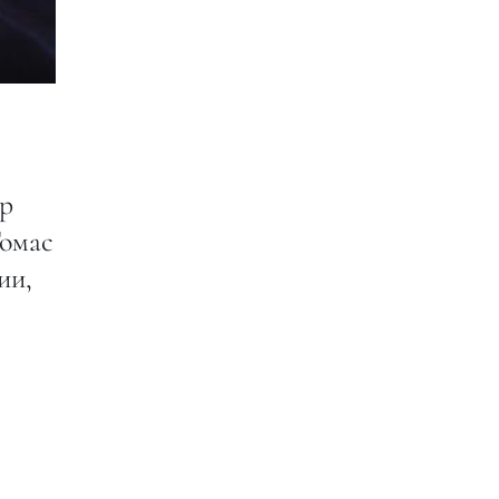
ер
Томас
ии,