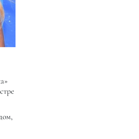
ка»
естре
дом,