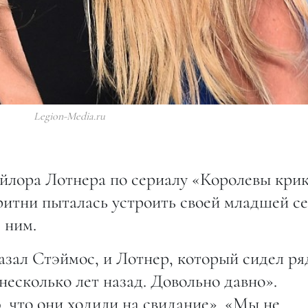
Legion-Media.ru
ейлора Лотнера по сериалу «Королевы кри
ритни пыталась устроить своей младшей с
 ним.
азал Стэймос, и Лотнер, который сидел ря
несколько лет назад. Довольно давно».
 что они ходили на свидание». «Мы не