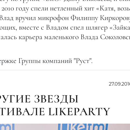
 2010 году спели нетленный хит «Катя, воз
а Влад вручил микрофон Филиппу Киркоров
ющих, вместе с Владом спел шлягер «Зайк
чалась карьера маленького Влада Соколовс
ржке Группы компаний "Руст".
27.09.201
РУГИЕ ЗВЕЗДЫ
ТИВАЛЕ LIKEPARTY