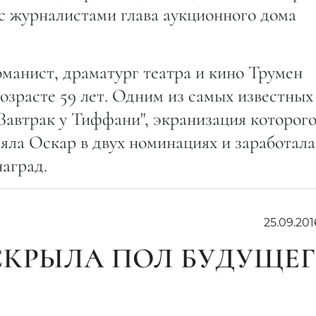
с журналистами глава аукционного дома
манист, драматург театра и кино Трумен
возрасте 59 лет. Одним из самых известных
Завтрак у Тиффани", экранизация которого
яла Оскар в двух номинациях и заработала
аград.
25.09.201
СКРЫЛА ПОЛ БУДУЩЕ