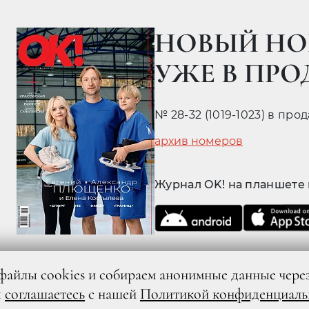
НОВЫЙ НО
УЖЕ В ПР
№ 28-32 (1019-1023) в про
архив номеров
Журнал OK! на планшете
файлы cookies и собираем анонимные данные чере
ы
соглашаетесь
с нашей
Политикой конфиденциаль