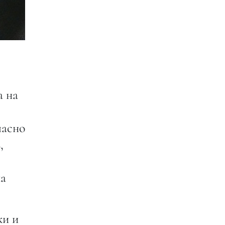
а на
ласно
,
на
ки и