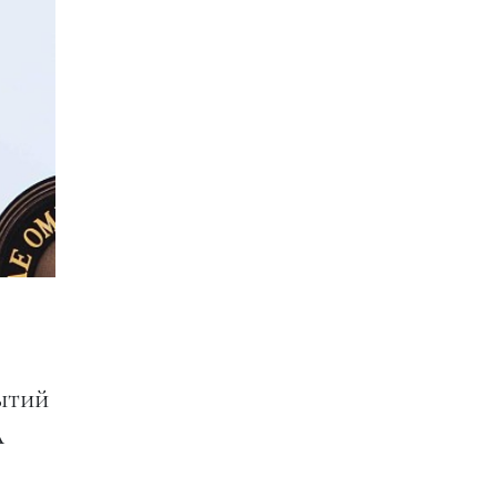
ытий
А