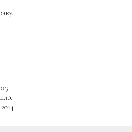
очку.
013
шло.
 2014