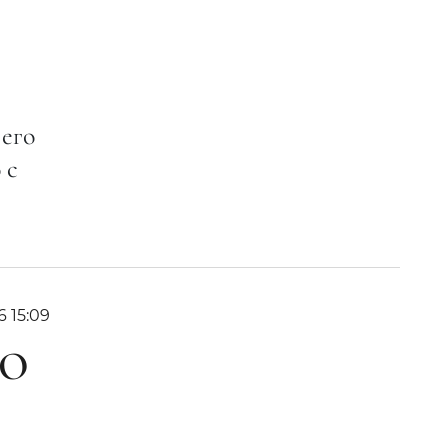
 его
 с
6 15:09
ГО