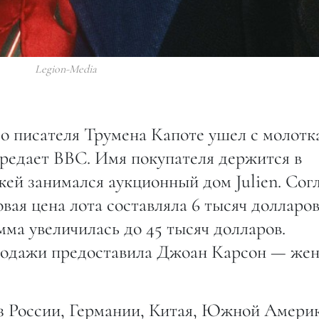
Legion-Media
о писателя Трумена Капоте ушел с молотк
ередает BBC. Имя покупателя держится в
жей занимался аукционный дом Julien. Cог
ая цена лота составляла 6 тысяч долларов
мма увеличилась до 45 тысяч долларов.
продажи предоставила Джоан Карсон — же
из России, Германии, Китая, Южной Амери