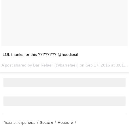
LOL thanks for this ???????? @hoodiesil
A post shared by Bar Refaeli (@barrefaeli) on
Sep 17, 2016 at 3:01am PDT
Главная страница
Звезды
Новости