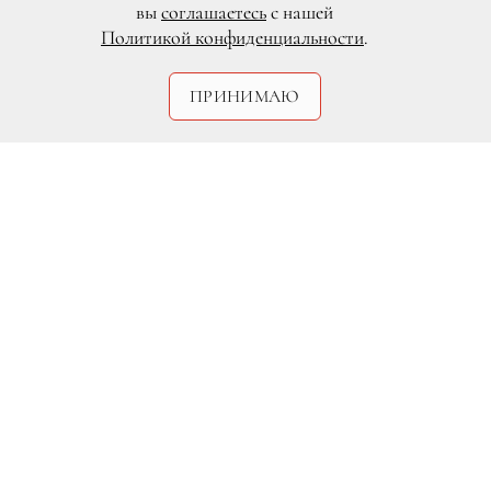
вы
соглашаетесь
с нашей
Политикой конфиденциальности
.
ПРИНИМАЮ
DR
Наталья Чистякова-Ионова
опубликовала в своем Instagram
заявление о том, что ей хочется вновь
испытать «чувство беременности». На
фотоколлаже, которым сопровождался
пост, певица изображена во время