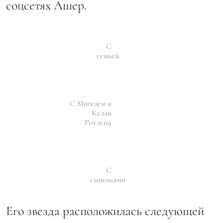
соцсетях Ашер.
С
семьей
С Мигелем и
Келли
Роуленд
С
сыновьями
Его звезда расположилась следующей