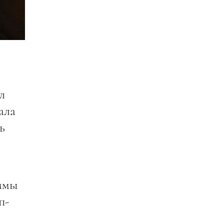
л
ала
ь
аммы
п-