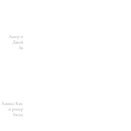
Ашер и
Джей
Зи
Алиша Кис
и рэпер
Swizz