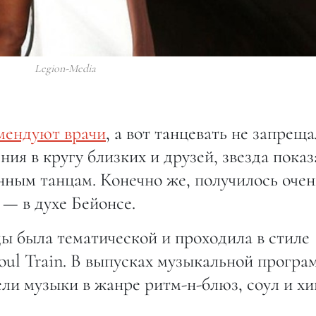
Legion-Media
мендуют врачи
, а вот танцевать не запреща
ия в кругу близких и друзей, звезда показ
нным танцам. Конечно же, получилось очен
— в духе Бейонсе.
зды была тематической и проходила в стиле
oul Train. В выпусках музыкальной прогр
ли музыки в жанре ритм-н-блюз, соул и хи