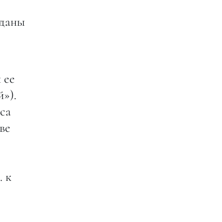
ыданы
 ее
»).
са
ве
. к