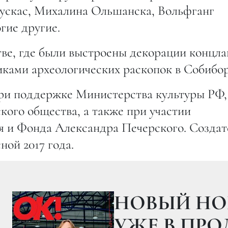
ускас, Михалина Ольшанска, Вольфганг
гие другие.
ве, где были выстроены декорации концла
иками археологических раскопок в Собибор
при поддержке Министерства культуры РФ,
кого общества, а также при участии
я и Фонда Александра Печерского. Создат
ой 2017 года.
НОВЫЙ НО
УЖЕ В ПР