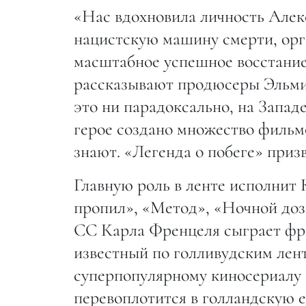
«Нас вдохновила личность Алек
нацистскую машину смерти, орг
масштабное успешное восстание
рассказывают продюсеры Эльми
это ни парадоксально, на Западе
герое создано множество фильмо
знают. «Легенда о побеге» приз
Главную роль в ленте исполнит 
пропил», «Метод», «Ночной до
СС Карла Френцеля сыграет фр
известный по голливудским лен
суперпопулярному киносериалу 
перевоплотится в голландскую е