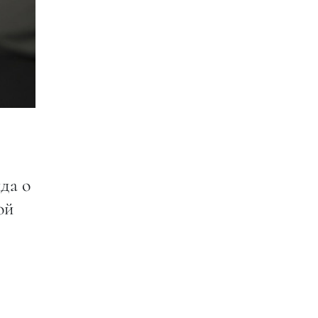
да о
ой