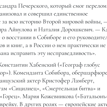
сандра Печерского, который смог перелом
анизовал и совершил единственное
 за всю историю Второй мировой войны, 
ра Айнулова и Наталия Дорошкевич. — К
 о восстании в Собиборе и его руководите
в и книг, а в России о нем практически не
вана исправить эту несправедливость».
Константин Хабенский («Географ глобус
зор»). Коменданта Собибора, обершарфюр
анцузский актер Кристофер Ламберт,
там «Сицилиец», «Смертельная битва» и
«Горец». Мария Кожевникова («Батальонъ
врейку. В других ролях — европейские ак