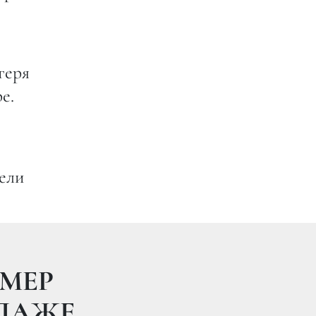
геря
е.
ели
МЕР
ОДАЖЕ