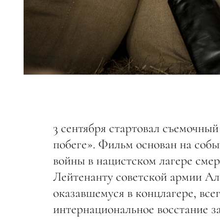
3 сентября стартовал съемочны
побеге». Фильм основан на соб
войны в нацистском лагере сме
Лейтенанту советской армии Ал
оказавшемуся в концлагере, всег
интернациональное восстание з