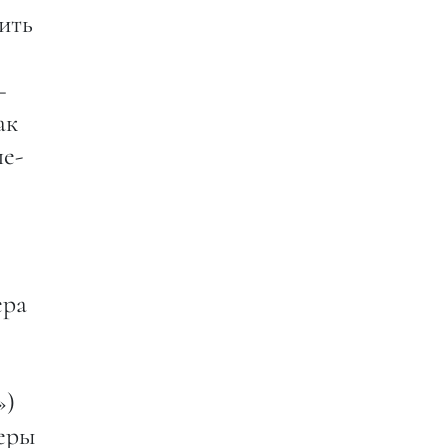
ить
—
ак
ле-
ера
»)
теры