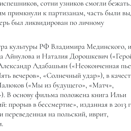
испешников, сотни узников смогли бежать.
ким примкнули к партизанам, часть были в
ерь был ликвидирован по личному
тра культуры РФ Владимира Мединского, и
 Айнулова и Наталия Дорошкевич («Герой
 Александр Адабашьян («Неоконченная пье
ять вечеров», «Солнечный удар»), в качест
алюков («Мы из будущего», «Матч»,
»). В основу фильма положена книга Ильи
 прорыв в бессмертие», изданная в 2013 г
и переведенная на польский, иврит,
.