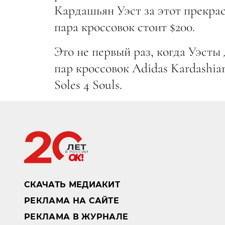
Кардашьян Уэст за этот прекра
пара кроссовок стоит $200.
Это не первый раз, когда Уэсты
пар кроссовок Adidas Kardashia
Soles 4 Souls.
Главная страница
Звезды
Новости
СМИ: АНДРЕЙ АРШ
Футболист и его новоиспеченн
пышного торжества