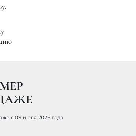
у,
чу
ацию
6 17:09