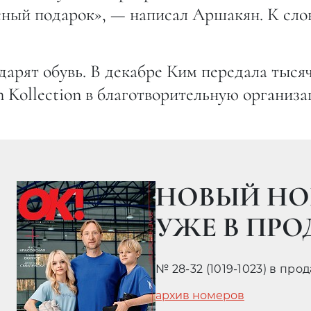
сный подарок», — написал Аршакян. К слов
 дарят обувь. В декабре Ким передала тыся
n Kollection в благотворительную организ
01.09.201
АВИН ЖЕНИЛСЯ
ая жена предпочли обойтись без