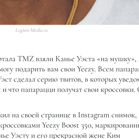
Legion-Media.ru
ртала TMZ взяли Канье Уэста «на мушку», 
могу подарить вам свои Yeezy. Всем папара
эст сделал серию твитов, в которых уведо
 и что папарацци получат свои кроссовки.
 на своей странице в Instagram снимок, 
кроссовками Yeezy Boost 350, маркированн
ье Уэсту и его прекрасной жене Ким