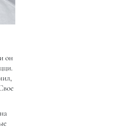
и он
цци.
мил,
 Свое
на
ые