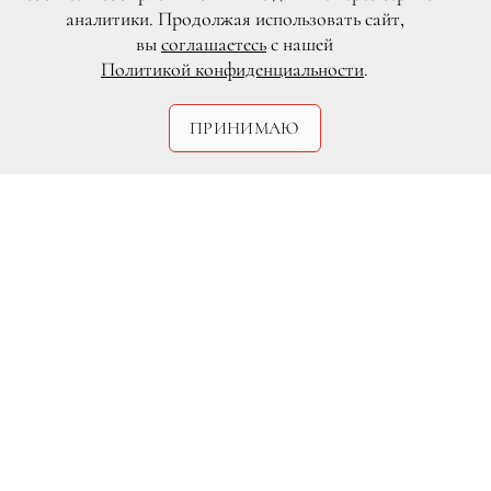
аналитики. Продолжая использовать сайт,
вы
соглашаетесь
с нашей
Политикой конфиденциальности
.
ПРИНИМАЮ
Legion-Media
В день, когда многие звезды были на
церемонии MTV Music Awards, Тейлор
Свифт стала одним из присяжных
заседателей. Певица не раз говорила,