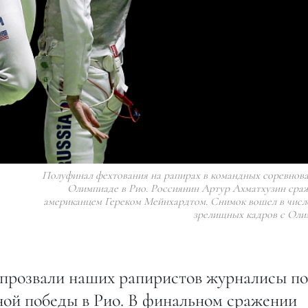
Полуфинал фехтования на рапирах в командных соревнова
Олимпиаде в Рио. Россиянин Артур Ахматхузин сраж
американцем Гереком Мейнхардтом. Снимок вошел в числ
зрелищных кадров с Оли
 прозвали наших рапиристов журналисы по
ой победы в Рио. В финальном сражении