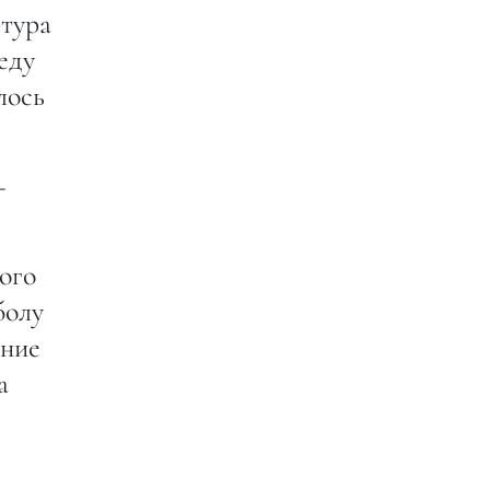
ртура
еду
лось
—
ого
болу
дние
а