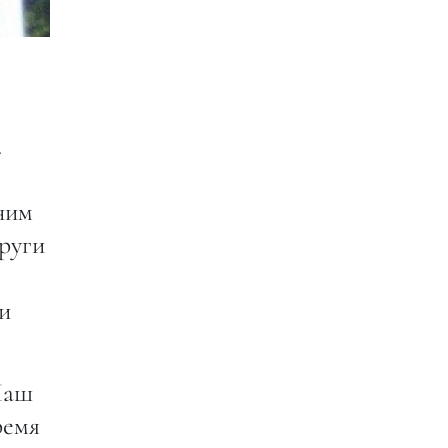
.
ним
руги
и
Наш
ремя