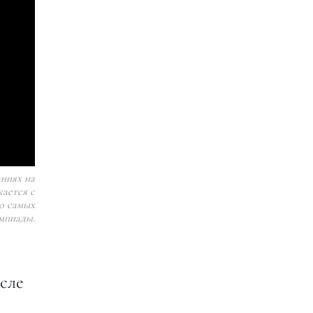
ниях на
ается с
о самых
мпиады.
сле