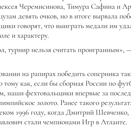
Алексея Черемисинова, Тимура Сафина и А
зам девять очков, но в итоге вырвала поб
ьщики говорят, что выиграть медали им уда
оле и характеру.
ол, турнир нельзя считать проигранным», 
овании на рапирах победить соперника так
 тому как, если бы сборная России по фут
м, наши фехтовальщики впервые за после
лимпийское золото. Ранее такого результат
леком 1996 году, когда Дмитрий Шевченко,
влович стали чемпионами Игр в Атланте.