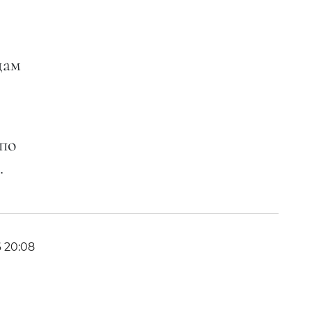
дам
 по
.
6 20:08