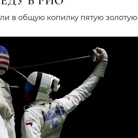
ЕДУ В РИО
ли в общую копилку пятую золотую