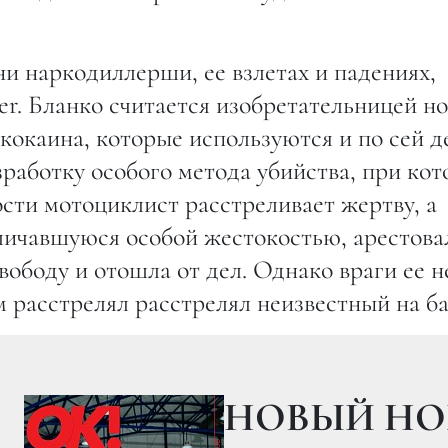
и наркодиллерши, ее взлетах и падениях,
r. Бланко считается изобретательницей н
окаина, которые используются и по сей д
работку особого метода убийства, при ко
ти мотоциклист расстреливает жертву, а
тличавшуюся особой жестокостью, арестова
свободу и отошла от дел. Однако враги ее н
 расстрелял расстрелял неизвестный на ба
НОВЫЙ НО