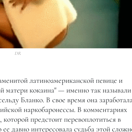
DR
аменитой латиноамериканской певице и
ой матери кокаина" — именно так называли
сельду Бланко. В свое время она заработал
бийской наркобаронессы. В комментариях
которой предстоит перевоплотиться в
о ее давно интересовала судьба этой сложн