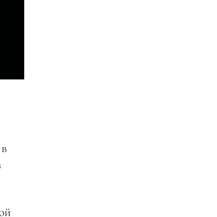
 в
а
ой