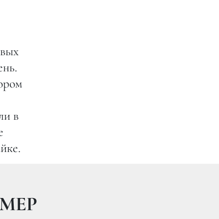
овых
ень.
тором
ли в
е
йке.
МЕР