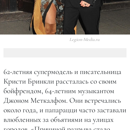
Legion-Media.ru
62-летняя супермодель и писательница
Кристи Бринкли рассталась со своим
бойфрендом, 64-летним музыкантом
Джоном Меткалфом. Они встречались
около года, и папарацци часто заставали
влюбленных за объятиями на улицах
городов. «Причиной разрыва стало