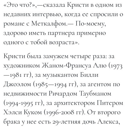
«Это что?»,—сказала Кристи в одном из
недавних интервью, когда ее спросили о
романе с Меткалфом.— По-моему,
здорово иметь партнера примерно
одного с тобой возраста».
Кристи была замужем четыре раза: за
художником Жаном-Франсуа Алю (1973
—1981 гг), за музыкантом Билли
Джоэлом (1985—1994 гг), за агентом по
недвижимости Ричардом Таубманом
(1994-1995 гг), за архитектором Питером
Хэлси Куком (1996-2008 гг). От второго
брака у нее есть 29-летняя дочь Алекса,