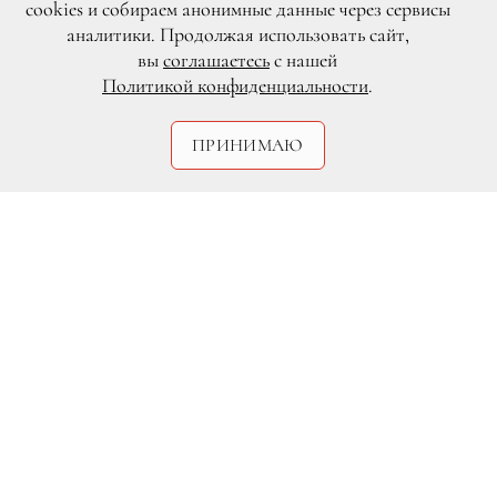
cookies и собираем анонимные данные через сервисы
аналитики. Продолжая использовать сайт,
вы
соглашаетесь
с нашей
Политикой конфиденциальности
.
ПРИНИМАЮ
Legion-Media
Энн Хэтэуэй поделилась с
подписчиками своим рукоделием.
Джинсы, которые в прошлом году были
актрисе впору, теперь тесноваты, а в
виде удлиненных шорт будут в самый
раз.