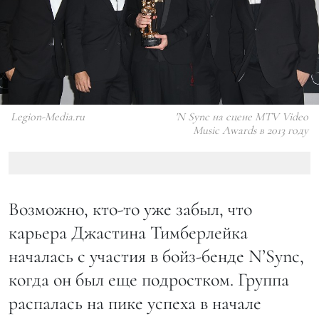
Legion-Media.ru
'N Sync на сцене MTV Video
Music Awards в 2013 году
Возможно, кто-то уже забыл, что
карьера Джастина Тимберлейка
началась с участия в бойз-бенде N’Sync,
когда он был еще подростком. Группа
распалась на пике успеха в начале