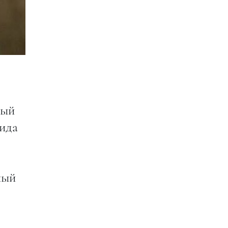
вый
вида
ный