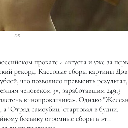
DR
российском прокате 4 августа и уже за пер
еский рекорд. Кассовые сборы картины Дэ
ублей, что позволило превысить результат,
езным человеком 3», заработавшим 249,3
ллетень кинопрокатчика». Однако "Желез
 а "Отряд самоубиц" стартовал в будни.
йному боевику огромные сборы в эти
ся ли их прогнозы.