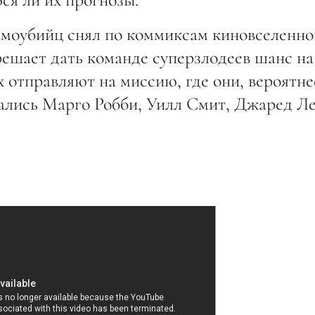
амоубийц снял по коммиксам киновселенно
решает дать команде суперзлодеев шанс на
х отправляют на миссию, где они, вероятне
мались Марго Робби, Уилл Смит, Джаред Ле