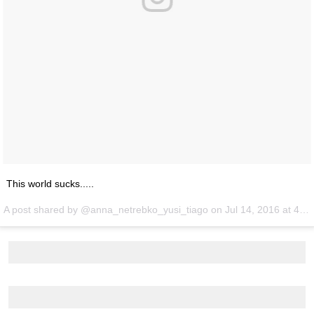
This world sucks.....
A post shared by @anna_netrebko_yusi_tiago on
Jul 14, 2016 at 4:16pm PDT