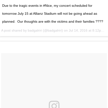
Due to the tragic events in #Nice, my concert scheduled for
tomorrow July 15 at Allianz Stadium will not be going ahead as
planned. Our thoughts are with the victims and their families ????
A post shared by badgalriri (@badgalriri) on
Jul 14, 2016 at 8:12pm PDT