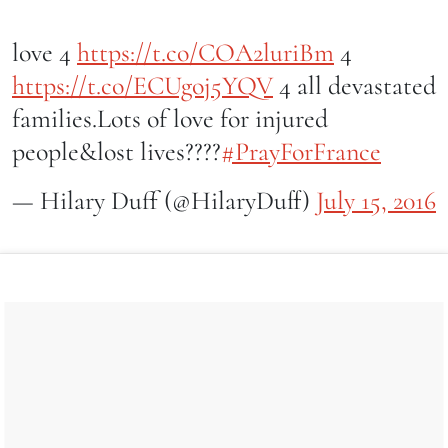
love 4
https://t.co/COA2luriBm
4
https://t.co/ECUgoj5YQV
4 all devastated
families.Lots of love for injured
people&lost lives????
#PrayForFrance
— Hilary Duff (@HilaryDuff)
July 15, 2016