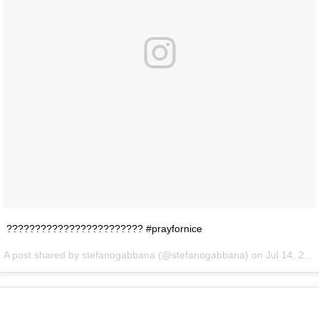
???????????????????????? #prayfornice
A post shared by stefanogabbana (@stefanogabbana) on
Jul 14, 2016 at 5:04pm PDT