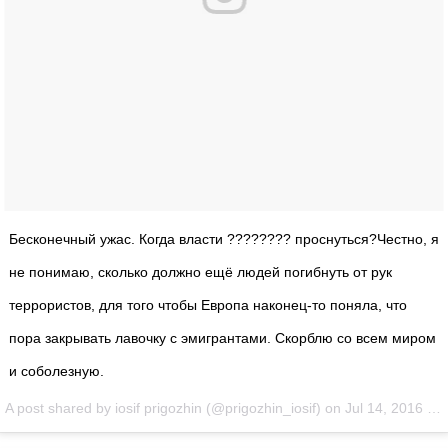
Бесконечный ужас. Когда власти ???????? проснуться?Честно, я
не понимаю, сколько должно ещё людей погибнуть от рук
террористов, для того чтобы Европа наконец-то поняла, что
пора закрывать лавочку с эмигрантами. Скорблю со всем миром
и соболезную.
A post shared by iosif prigozhin (@prigozhin_iosif) on
Jul 14, 2016 at 4:04pm PDT