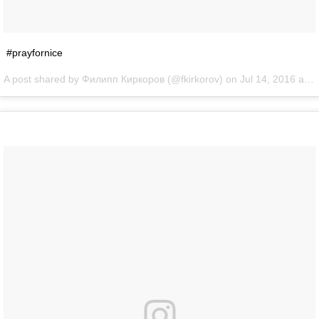
#prayfornice
A post shared by Филипп Киркоров (@fkirkorov) on
Jul 14, 2016 at 4:46pm PDT