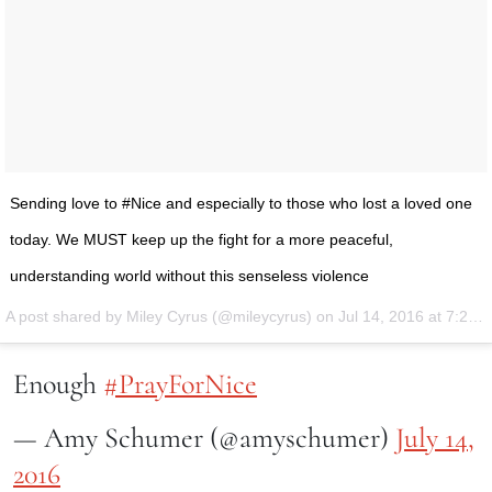
Sending love to #Nice and especially to those who lost a loved one
today. We MUST keep up the fight for a more peaceful,
understanding world without this senseless violence
A post shared by Miley Cyrus (@mileycyrus) on
Jul 14, 2016 at 7:27pm PDT
Enough
#PrayForNice
— Amy Schumer (@amyschumer)
July 14,
2016