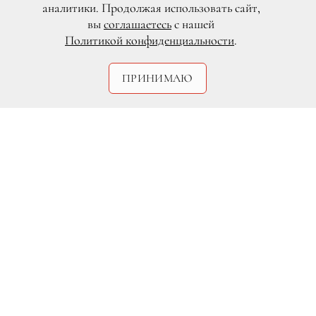
аналитики. Продолжая использовать сайт,
вы
соглашаетесь
с нашей
Политикой конфиденциальности
.
ПРИНИМАЮ
Legion-Media
Поддерживать социальные инициативы
на Западе — обычная практика для
знаменитостей. Чуть ли не каждый день
можно услышать о том, что помимо
своей основной деятельности звезды
стараются трудиться еще и на благо
общества. Так, например, совсем