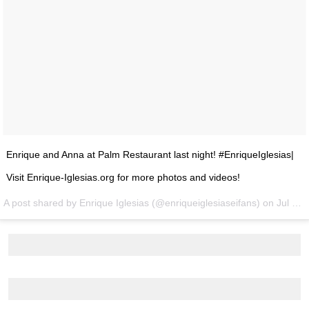
Enrique and Anna at Palm Restaurant last night! #EnriqueIglesias|
Visit Enrique-Iglesias.org for more photos and videos!
A post shared by Enrique Iglesias (@enriqueiglesiaseifans) on
Jul 2, 2016 at 1:32pm PDT