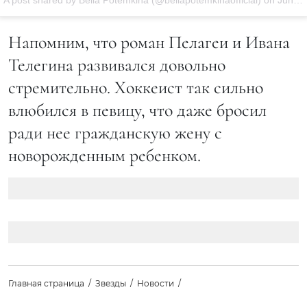
A post shared by Bella Potemkina (@bellapotemkinaofficial) on
Jun 26, 2016 at 11:05am PDT
Напомним, что роман Пелагеи и Ивана
Телегина развивался довольно
стремительно. Хоккеист так сильно
влюбился в певицу, что даже бросил
ради нее гражданскую жену с
новорожденным ребенком.
Главная страница
Звезды
Новости