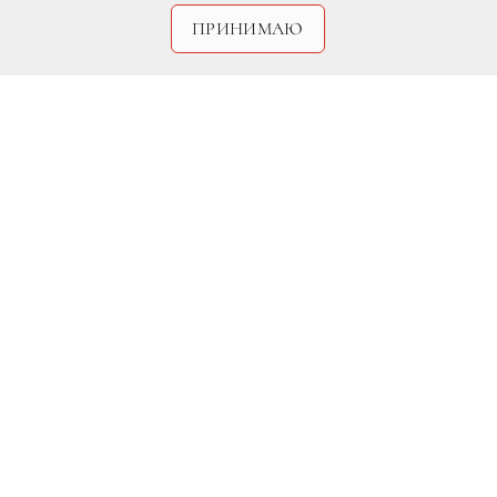
ПРИНИМАЮ
DR
Несколько недель назад австралийский
актер разместил на своей страничке в
Instagram снимок — Хью Джекман
увлеченно работает над своим телом в
спортивном зале. Пост собрал порядка
300 тысяч лайков! Еще бы, не каждый