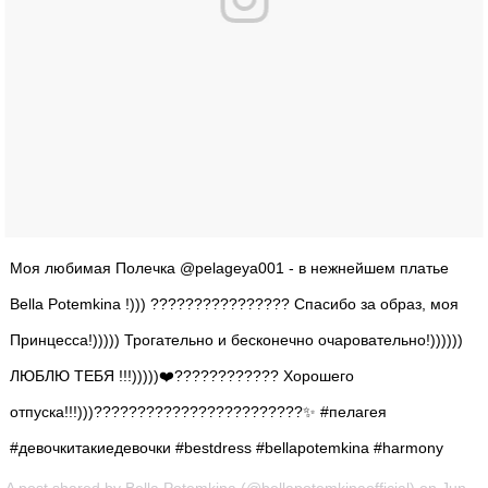
Моя любимая Полечка @pelageya001 - в нежнейшем платье
Bella Potemkina !))) ???????????????? Спасибо за образ, моя
Принцесса!))))) Трогательно и бесконечно очаровательно!))))))
ЛЮБЛЮ ТЕБЯ !!!)))))❤️???????????? Хорошего
отпуска!!!)))????????????????????????✨ #пелагея
#девочкитакиедевочки #bestdress #bellapotemkina #harmony