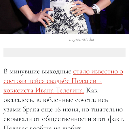
Legion-Media
В минувшие выходные
стало известно о
состоявшейся свадьбе Пелагеи и
хоккеиста Ивана Телегина.
Как
оказалось, влюбленные сочетались
узами брака еще 16 июня, но тщательно
скрывали от общественности этот факт.
Пелагея вообще не любит