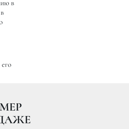
нию в
 в
о
 его
МЕР
ОДАЖЕ