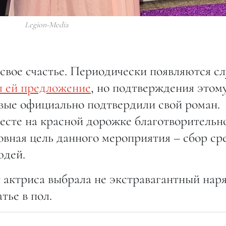
Legion-Media
свое счастье. Периодически появляются сл
л ей предложение
, но подтверждения этом
рвые официально подтвердили свой роман.
есте на красной дорожке благотворительн
новная цель данного мероприятия – сбор ср
юдей.
т актриса выбрала не экстравагантный наря
тье в пол.