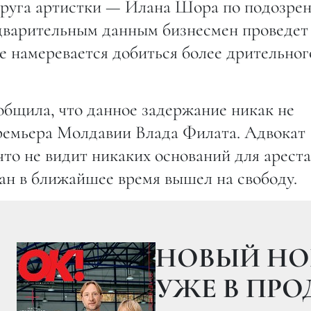
пруга артистки — Илана Шора по подозре
дварительным данным бизнесмен проведет
ие намеревается добиться более дрительног
бщила, что данное задержание никак не
премьера Молдавии Влада Филата. Адвокат
что не видит никаких оснований для ареста
лан в ближайшее время вышел на свободу.
НОВЫЙ НО
УЖЕ В ПР