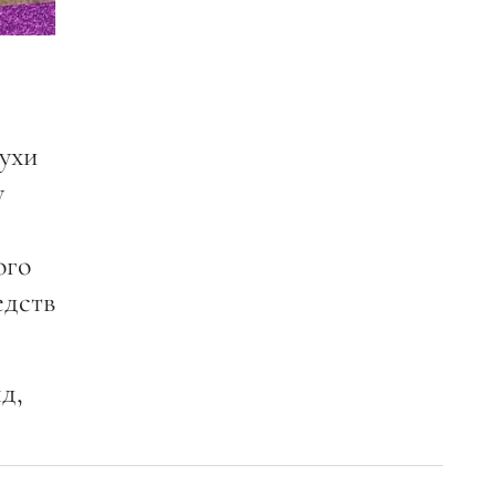
ухи
у
ого
едств
д,