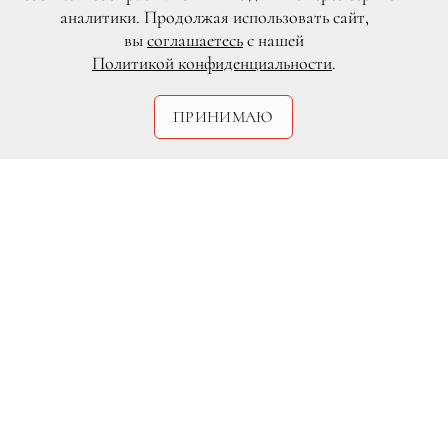
аналитики. Продолжая использовать сайт,
вы
соглашаетесь
с нашей
Политикой конфиденциальности
.
ПРИНИМАЮ
Legion-Media
В отличие от многих знаменитых семей,
предпочитающих проводить День отца
в кругу родных, принц Уильям решил
посвятить этот праздник семьям детей,
участвующих в благотворительной
кампании Heads Together, патроном
которой он является вместе с супругой