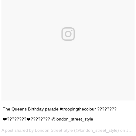
The Queens Birthday parade #troopingthecolour ????????
❤️????????❤️???????? @london_street_style
A post shared by London Street Style (@london_street_style) on
Jun 11, 2016 at 3:56am PDT