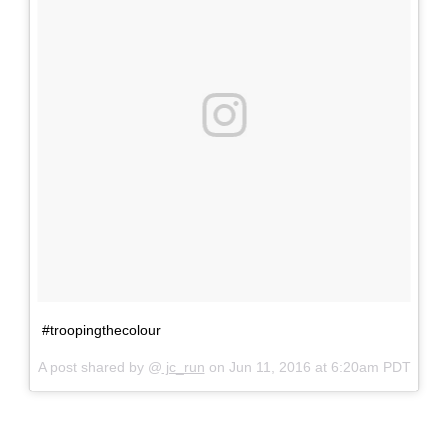
#troopingthecolour
A post shared by @
jc_run
on
Jun 11, 2016 at 6:20am PDT