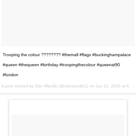
Trooping the colour ???????? #themall #flags #buckinghampalace
#queen #thequeen #birthday #troopingthecolour #queenat90
#london
A post shared by Dan Wardle (@danwardle1) on
Jun 11, 2016 at 6:47am PDT