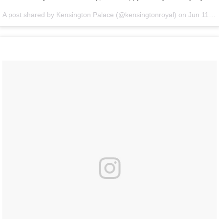
A post shared by Kensington Palace (@kensingtonroyal) on
Jun 11, 2016 at 5:35am PDT