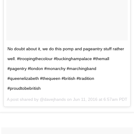
No doubt about it, we do this pomp and pageantry stuff rather
well. #troopingthecolour #buckinghampalace #themall
#pagentry #london #monarchy #marchingband
#queenelizabeth #thequeen #british #tradition
#proudtobebritish
A post shared by @davejhands on
Jun 11, 2016 at 6:57am PDT