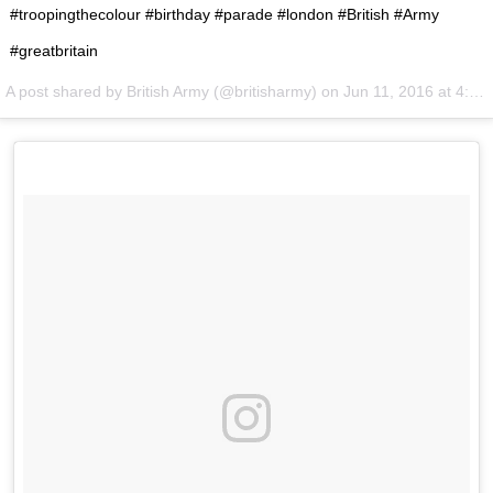
#troopingthecolour #birthday #parade #london #British #Army
#greatbritain
A post shared by British Army (@britisharmy) on
Jun 11, 2016 at 4:35am PDT