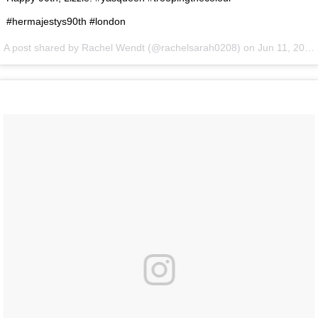
#hermajestys90th #london
A post shared by Rachel Wendt (@rachelsarah0208) on
Jun 11, 2016 at 6:51am PDT