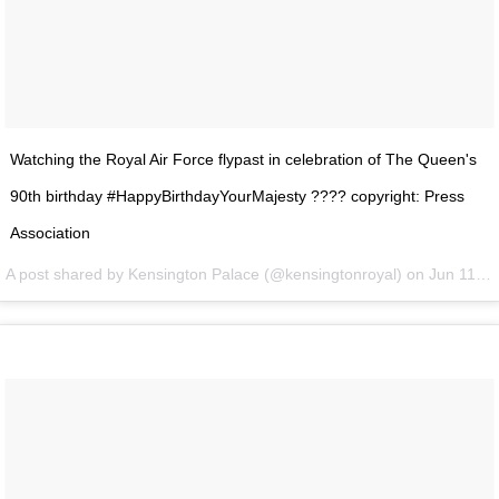
Watching the Royal Air Force flypast in celebration of The Queen's
90th birthday #HappyBirthdayYourMajesty ???? copyright: Press
Association
A post shared by Kensington Palace (@kensingtonroyal) on
Jun 11, 2016 at 5:57am PDT