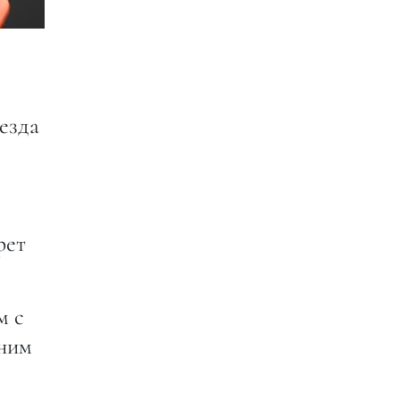
езда
рет
м с
дним