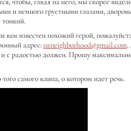
тся, чтобы, глядя на него, мы скорее видел
ными и немного грустными глазами, дворов
 тонкий.
и вам известен похожий герой, пожалуйста
тронный адрес:
ozneighborhood@gmail.com
.
н и с радостью должен. Прошу максимальн
того самого клипа, о котором идет речь.