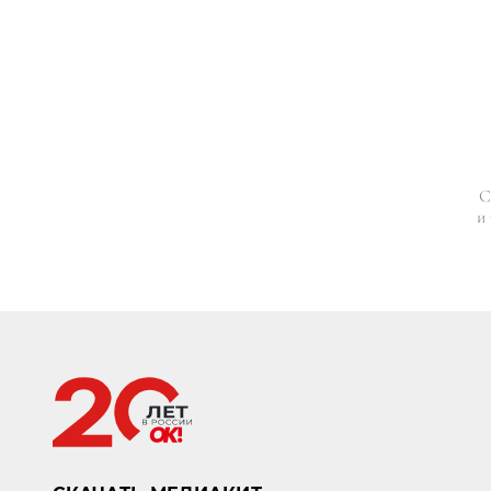
С
и
Главная страница
Звезды
Новости
ТОМ ХЭНКС УДОСТ
ФРАНЦИИ