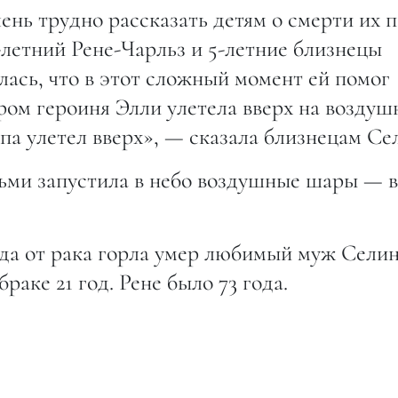
ень трудно рассказать детям о смерти их 
5-летний Рене-Чарльз и 5-летние близнецы
ась, что в этот сложный момент ей помог
ром героиня Элли улетела вверх на возду
апа улетел вверх», — сказала близнецам Се
ьми запустила в небо воздушные шары — в
ода от рака горла умер любимый муж Сели
раке 21 год. Рене было 73 года.