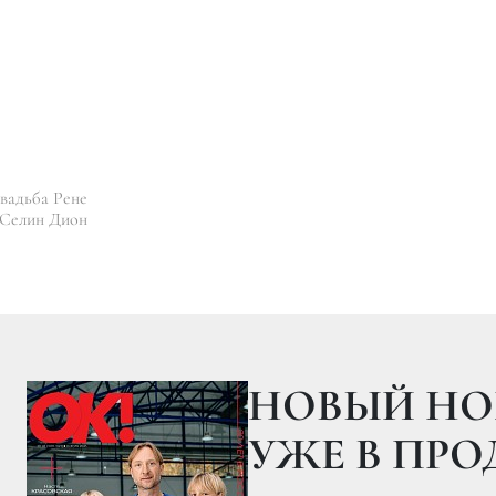
вадьба Рене
 Селин Дион
18.05.201
ОЕН ВЫСШЕЙ НАГРА