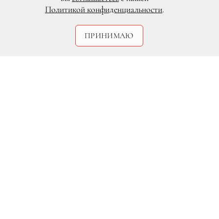
Политикой конфиденциальности
.
ПРИНИМАЮ
DR
Напомним, что 15 мая модель и
телеведущая Елена Кулецкая
впервые
стала мамой
.
А сегодня Елена решила рассказать
подробности и поделилась с