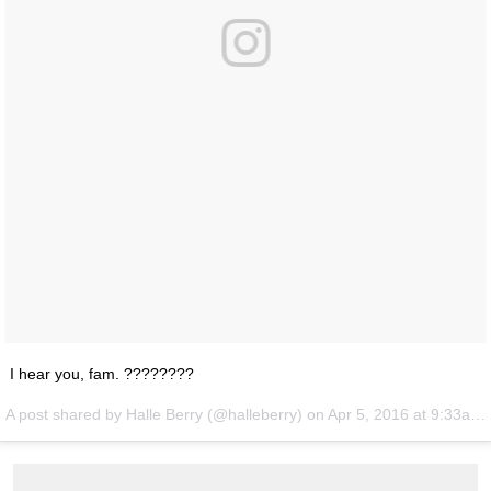
I hear you, fam. ????????
A post shared by Halle Berry (@halleberry) on
Apr 5, 2016 at 9:33am PDT