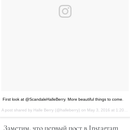
First look at @ScandaleHalleBerry. More beautiful things to come.
A post shared by Halle Berry (@halleberry) on
May 3, 2016 at 1:20pm PDT
Заметим, что первый пост в Instagram