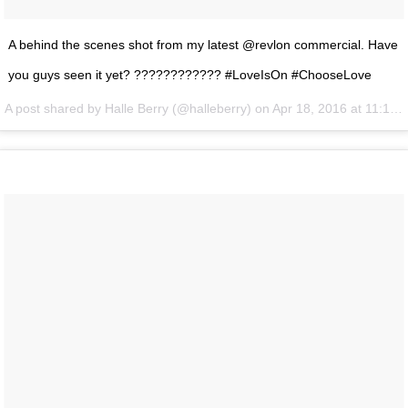
A behind the scenes shot from my latest @revlon commercial. Have
you guys seen it yet? ???????????? #LoveIsOn #ChooseLove
A post shared by Halle Berry (@halleberry) on
Apr 18, 2016 at 11:10am PDT