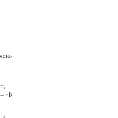
очень
и,
 – «В
 и