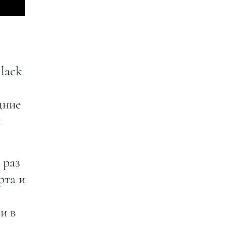
lack
дние
м
 раз
рта и
и в