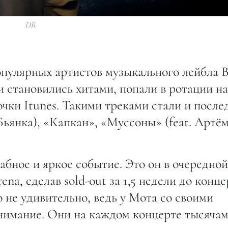
DR
опулярных артистов музыкального лейбла B
ни становились хитами, попали в ротации на
очки Itunes. Такими треками стали и после
 Бьянка), «Капкан», «Муссоны» (feat. Артё
бное и яркое событие. Это он в очередной
rena, сделав sold-out за 1,5 недели до конце
о не удивительно, ведь у Мота со своими
имание. Они на каждом концерте тысячам