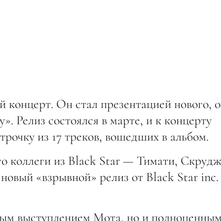
й концерт. Он стал презентацией нового, 
». Релиз состоялся в марте, и к концерту
рочку из 17 треков, вошедших в альбом.
о коллеги из Black Star — Тимати, Скрудж
новый «взрывной» релиз от Black Star inc.
ным выступлением Мота, но и полноценным