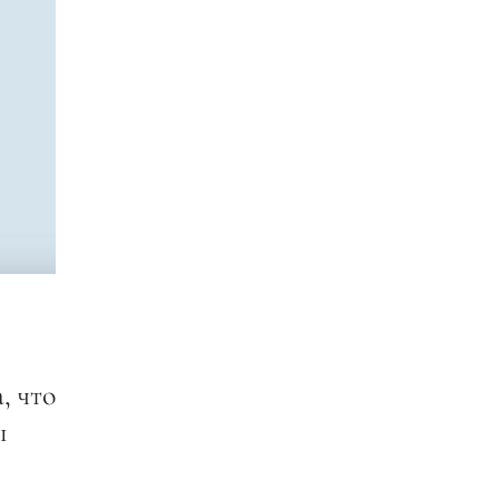
, что
ы