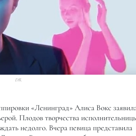
DR
ппировки «Ленинград» Алиса Вокс заявила
ьерой. Плодов творчества исполнительниц
ждать недолго. Вчера певица представила