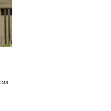
я
емя