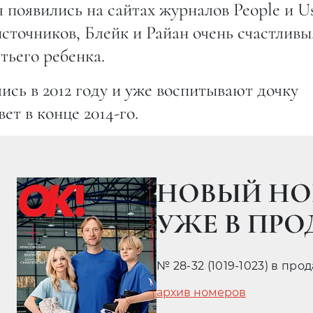
появились на сайтах журналов People и U
сточников, Блейк и Райан очень счастливы
етьего ребенка.
сь в 2012 году и уже воспитывают дочку
ет в конце 2014-го.
НОВЫЙ НО
УЖЕ В ПР
№ 28-32 (1019-1023) в про
архив номеров