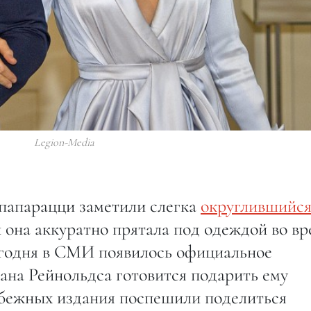
Legion-Media
 папарацци заметили слегка
округлившийс
й она аккуратно прятала под одеждой во вр
егодня в СМИ появилось официальное
йана Рейнольдса готовится подарить ему
убежных издания поспешили поделиться