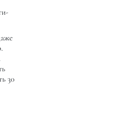
ти-
даже
.
а
ть
ть 30