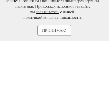
cookies и собираем анонимные данные через сервисы
аналитики. Продолжая использовать сайт,
вы
соглашаетесь
с нашей
Политикой конфиденциальности
.
DR
ПРИНИМАЮ
Основатель «ВКонтакте» и Telegram
Павел Дуров впервые вошел в список
200 самых богатых бизнесменов России,
который составляет журнал Forbes. В
этом году он занял 135-е место. Forbes
оценивает состояние Дурова в $0,6
млрд. Нижняя планка попадания в
российский рейтинг журнала в 2016 году