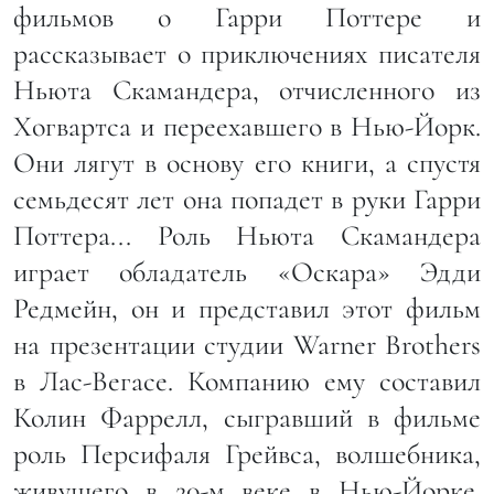
фильмов о Гарри Поттере и
рассказывает о приключениях писателя
Ньюта Скамандера, отчисленного из
Хогвартса и переехавшего в Нью-Йорк.
Они лягут в основу его книги, а спустя
семьдесят лет она попадет в руки Гарри
Поттера... Роль Ньюта Скамандера
играет обладатель «Оскара» Эдди
Редмейн, он и представил этот фильм
на презентации студии Warner Brothers
в Лас-Вегасе. Компанию ему составил
Колин Фаррелл, сыгравший в фильме
роль Персифаля Грейвса, волшебника,
живущего в 20-м веке в Нью-Йорке.