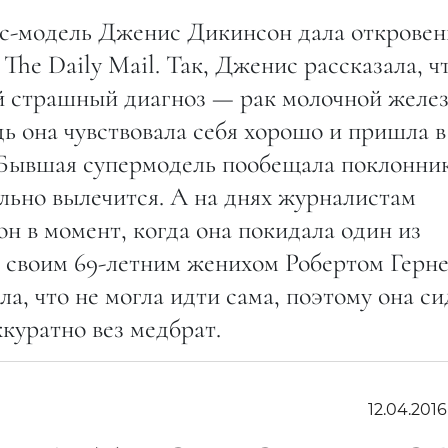
кс-модель Дженис Дикинсон дала откровен
he Daily Mail. Так, Дженис рассказала, чт
ей страшный диагноз — рак молочной желез
дь она чувствовала себя хорошо и пришла в
 Бывшая супермодель пообещала поклонни
ельно вылечится. А на днях журналистам
н в момент, когда она покидала один из
 своим 69-летним женихом Робертом Герне
а, что не могла идти сама, поэтому она си
ккуратно вез медбрат.
12.04.201