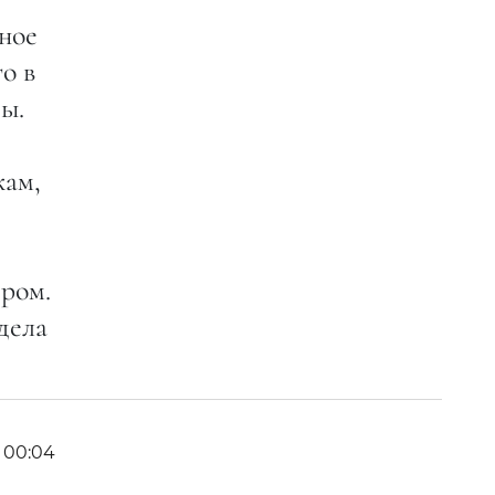
ное
о в
ы.
кам,
ром.
дела
6 00:04