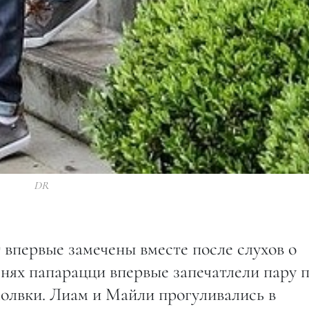
DR
впервые замечены вместе после слухов о
ях папарацци впервые запечатлели пару 
олвки. Лиам и Майли прогуливались в