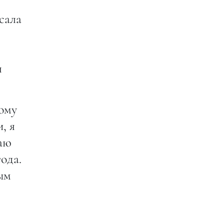
сала
я
тому
, я
ваю
ода.
ым