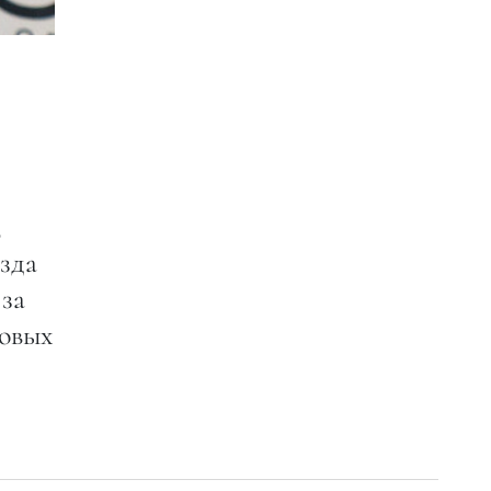
,
езда
 за
совых