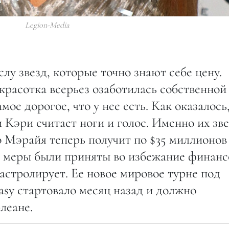
Legion-Media
у звезд, которые точно знают себе цену.
 красотка всерьез озаботилась собственной
мое дорогое, что у нее есть. Как оказалось
Кэри считает ноги и голос. Именно их зв
го Мэрайя теперь получит по $35 миллионов
е меры были приняты во избежание финан
гастролирует. Ее новое мировое турне под
asy стартовало месяц назад и должно
леане.