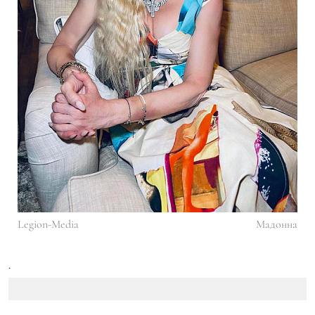
Legion-Media
Мадонна
.