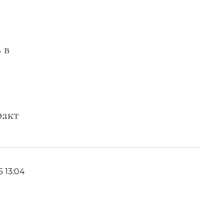
 в
ракт
6 13:04