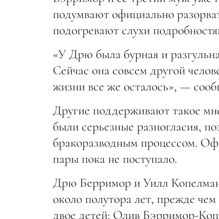
подумвают официально разорва
подогревают слухи подробностя
«У Дрю была бурная и разгульна
Сейчас она совсем другой челове
жизни все же осталось», — соо
Другие поддерживают такое мнен
были серьезные разногласия, по
бракоразводным процессом. Офи
пары пока не поступало.
Дрю Берримор и Уилл Копелман 
около полутора лет, прежде че
двое детей: Олив Бэрримор-Ко