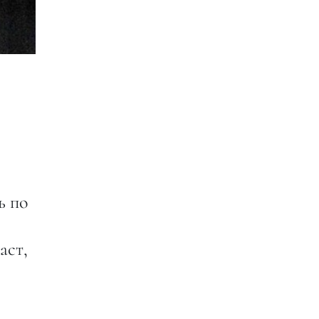
ь по
аст,