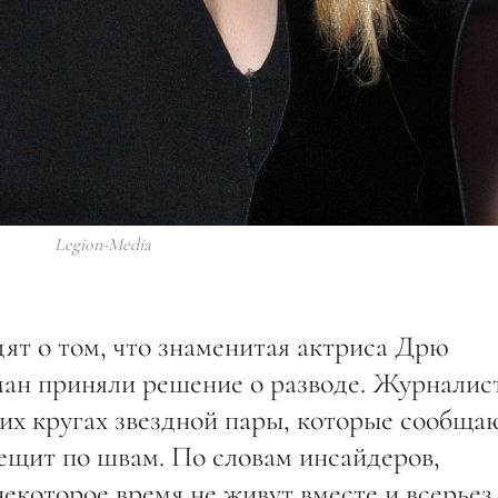
Legion-Media
т о том, что знаменитая актриса Дрю
ман приняли решение о разводе. Журналис
их кругах звездной пары, которые сообща
ещит по швам. По словам инсайдеров,
екоторое время не живут вместе и всерьез