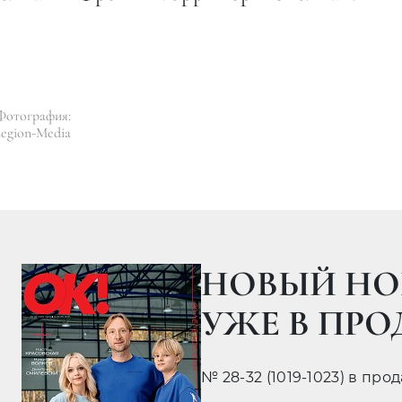
Фотография:
egion-Media
НОВЫЙ НО
УЖЕ В ПР
№ 28-32 (1019-1023) в про