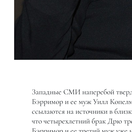
Западные СМИ наперебой твердя
Бэрримор и ее муж Уилл Копел
ссылаются на источники в близк
что четырехлетний брак Дрю тр
Бэрримор и ее третий муж уже н