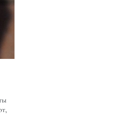
ты
ют,