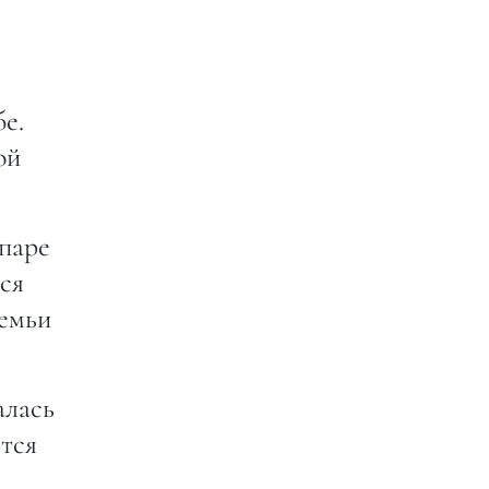
е.
ой
 паре
ся
семьи
алась
тся