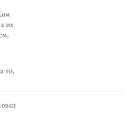
Ким
а их
ем,
а то,
6 09:03