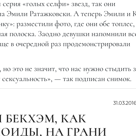
я серия «голых селфи» звезд, так они
ла Эмили Ратажковски. А теперь Эмили и 
у»: разместили фото, где они обе топлес, 
ная полоска. Заодно девушки напомнили вс
обще в очередной раз продемонстрировали
но это не значит, что нас нужно стыдить з
у сексуальность», — так подписан снимок.
31.03.201
 БЕКХЭМ, КАК
ОИДЫ, НА ГРАНИ