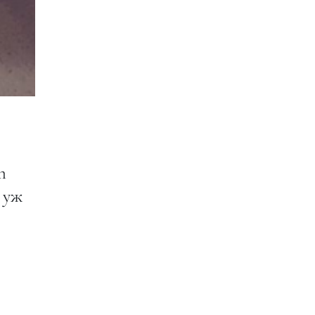
m
 уж