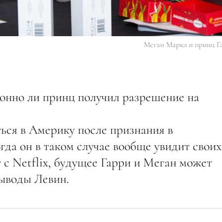
Меган Маркл и принц Г
онно ли принц получил разрешение на
ься в Америку после признания в
да он в таком случае вообще увидит своих
т с Netflix, будущее Гарри и Меган может
выводы Левин.