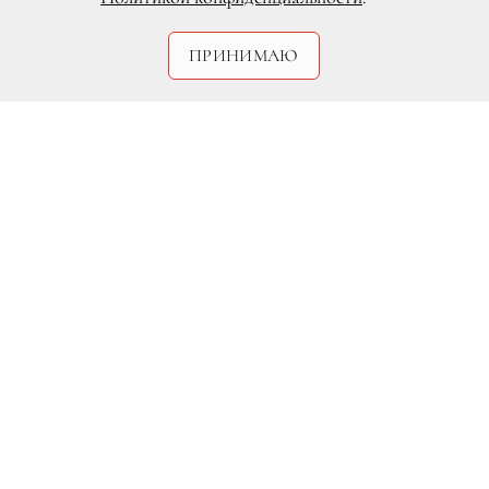
Legion-Media
ПРИНИМАЮ
Все-таки не зря старались народные
умельцы из Якутии: награда нашла
своего получателя. Леонардо Ди Каприо
получил свой второй, на этот раз
самодельный «Оскар», который
изготовили для него российские
поклонники. О том, что драгоценная
«посылка» дошла, любимый актер тут
же отчитался на своей страничке в
Instagram: