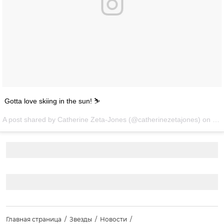
Gotta love skiing in the sun! ⛷
A post shared by Catherine Zeta-Jones (@catherinezetajones) on
Mar
Главная страница
Звезды
Новости