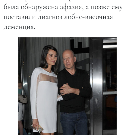
была обнаружена афазия, а позже ему
поставили диагноз лобно-височная
деменция.