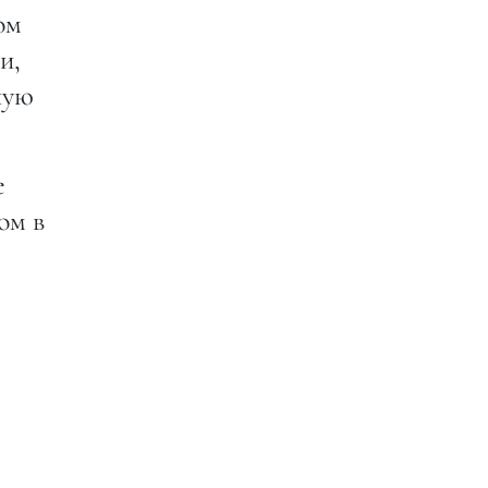
ом
и,
ную
е
ом в