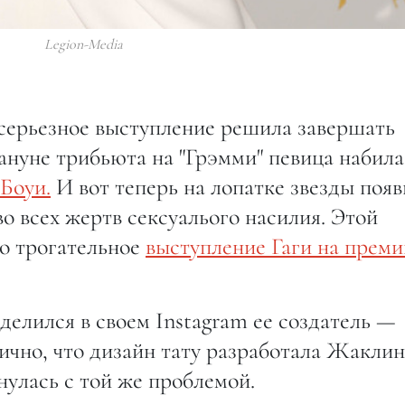
Legion-Media
 серьезное выступление решила завершать
ануне трибьюта на "Грэмми" певица набила
Боуи.
И вот теперь на лопатке звезды появ
 всех жертв сексуалього насилия. Этой
о трогательное
выступление Гаги на преми
елился в своем Instagram ее создатель —
чно, что дизайн тату разработала Жаклин
нулась с той же проблемой.